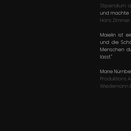
Stipendium a
und machte f
Hans Zimmer
.
Maielin ist e
und die Schö
Menschen du
lässt."
Marie Nürnbe
Produktions A
Wiedemann & 