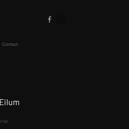
Contact
 Eilum
pher