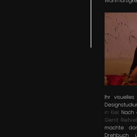
Wahrhaftigke
Ihr visuelle
Designstudi
in Kiel.
Nach d
Gerrit Rietv
machte dor
Drehbuch 