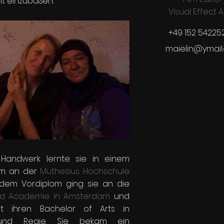
it einzubüßen.
Visual Effect A
+49 152 5422
maielin@ymail
s Handwerk lernte sie in einem
um an der
Muthesius Hochschule
em Vordiplom ging sie an die
eld Academie in Amsterdam
und
t ihren Bachelor of Arts in
und Regie.
Sie bekam ein