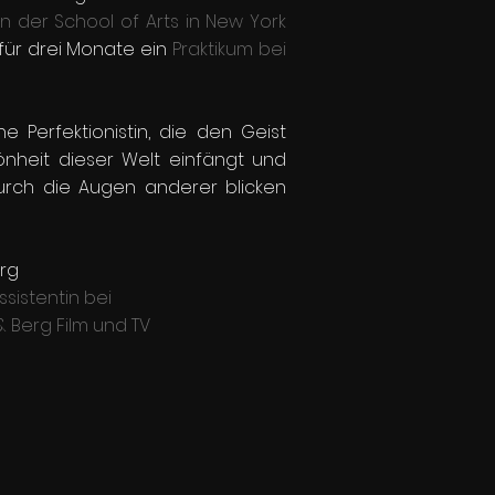
n der School of Arts in New York
ür drei Monate ein
Praktikum bei
ine Perfektionistin, die den Geist
nheit dieser Welt einfängt und
rch die Augen anderer blicken
rg
ssistentin bei
Berg Film und TV