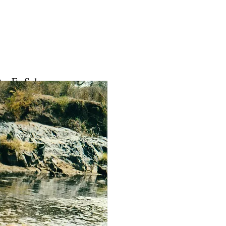
Dar Es Salaam.
angweilen.