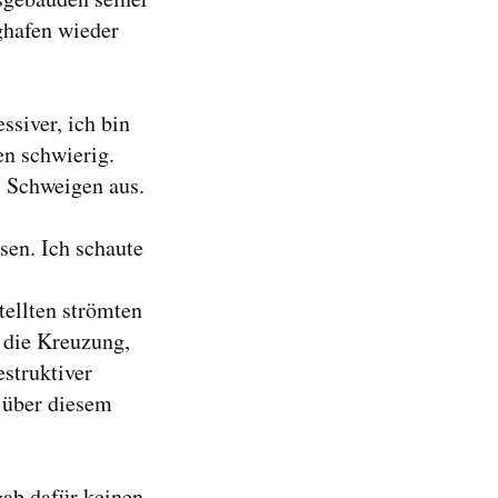
ughafen wieder
siver, ich bin
en schwierig.
s Schweigen aus.
sen. Ich schaute
ellten strömten
r die Kreuzung,
struktiver
g über diesem
gab dafür keinen