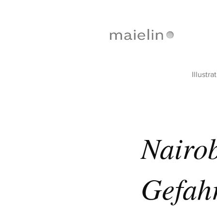
Illustra
Nairob
Gefah