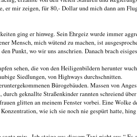
lte, er mir zeigen, für 80,- Dollar und mich dann am Fl
keiten ging er hinweg. Sein Ehrgeiz wurde immer aggres
hener Mensch, mich wütend zu machen, ist ausgesproch
n den Punkt, wo wir uns anschrien. Danach brach eisige
apfen sehen, die von den Heiligenbildern herunter wuch
taubige Siedlungen, von Highways durchschnitten.
 heruntergekommenen Bürogebäuden. Massen von Angest
, durch geknallte Straßenkinder rannten schreiend übe
frauen glitten an meinem Fenster vorbei. Eine Wolke de
 Konzentration, wie ich sie noch nie gespürt hatte, hin
sagte mir: „Ich steige aus diesem Taxi nicht aus.“ Es 