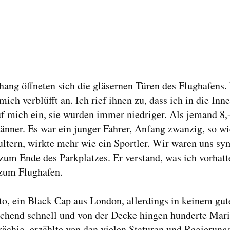
hang öffneten sich die gläsernen Türen des Flughafens.
mich verblüfft an. Ich rief ihnen zu, dass ich in die In
uf mich ein, sie wurden immer niedriger. Als jemand 8,-
ner. Es war ein junger Fahrer, Anfang zwanzig, so wie
hultern, wirkte mehr wie ein Sportler. Wir waren uns s
zum Ende des Parkplatzes. Er verstand, was ich vorhatt
zum Flughafen.
to, ein Black Cap aus London, allerdings in keinem gut
chend schnell und von der Decke hingen hunderte Mari
rächig, erzählte von den vielen Staturen und Regierun