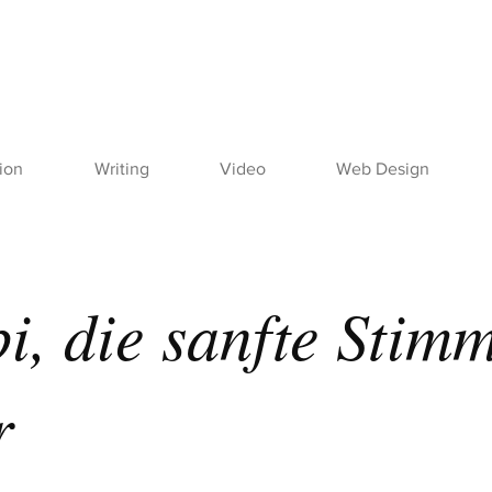
tion
Writing
Video
Web Design
i, die sanfte Stim
r