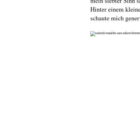
mein siebter Sinn s
Hinter einem klein
schaute mich generv