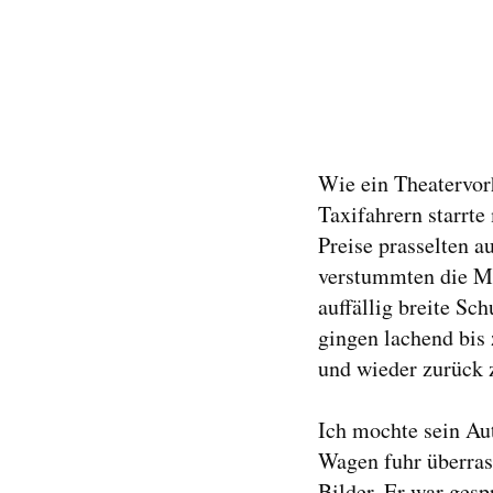
Wie ein Theatervor
Taxifahrern starrte 
Preise prasselten a
verstummten die Män
auffällig breite Sc
gingen lachend bis 
und wieder zurück 
Ich mochte sein Au
Wagen fuhr überras
Bilder. Er war gesp